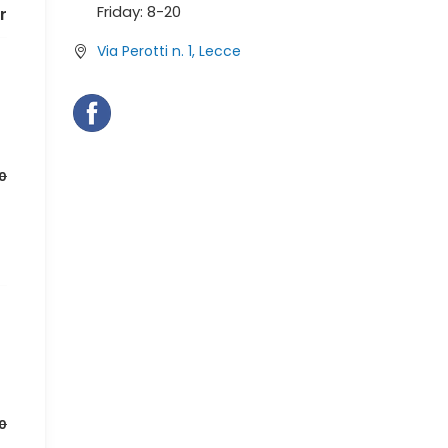
Friday:
8-
20
r
Via Perotti n. 1, Lecce
0
0