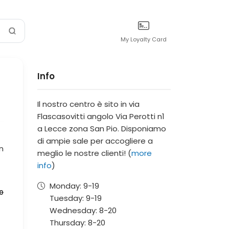
My Loyalty Card
Info
Il nostro centro è sito in via
Flascasovitti angolo Via Perotti n1
a Lecce zona San Pio. Disponiamo
di ampie sale per accogliere a
n
meglio le nostre clienti! (
more
info
)
Monday:
9-
19
0
Tuesday:
9-
19
Wednesday:
8-
20
Thursday:
8-
20