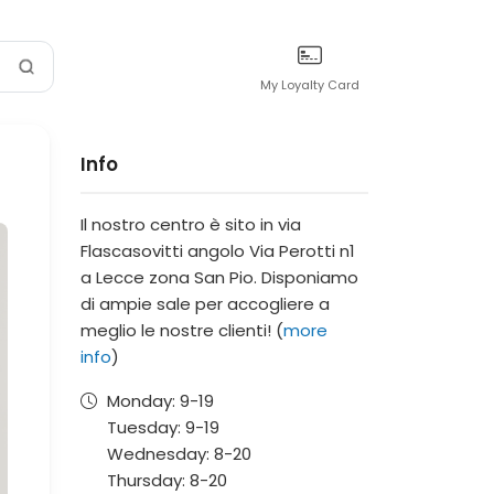
My Loyalty Card
Info
Il nostro centro è sito in via
Flascasovitti angolo Via Perotti n1
a Lecce zona San Pio. Disponiamo
di ampie sale per accogliere a
meglio le nostre clienti! (
more
info
)
Monday:
9-
19
Tuesday:
9-
19
Wednesday:
8-
20
Thursday:
8-
20