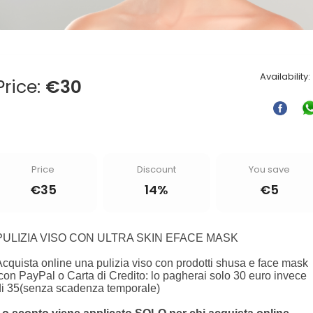
Availability:
Price:
€
30
Price
Discount
You save
€
35
14%
€
5